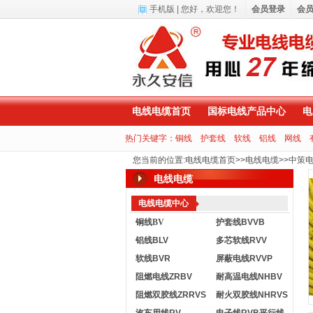
手机版
| 您好，
欢迎您！
会员登录
会
电线电缆首页
国标电线产品中心
电
热门关键字：
铜线
护套线
软线
铝线
网线
您当前的位置
:
电线电缆首页
>>
电线电缆
>>
中策
电线电缆
电线电缆中心
铜线BV
护套线BVVB
铝线BLV
多芯软线RVV
软线BVR
屏蔽电线RVVP
阻燃电线ZRBV
耐高温电线NHBV
阻燃双胶线ZRRVS
耐火双胶线NHRVS