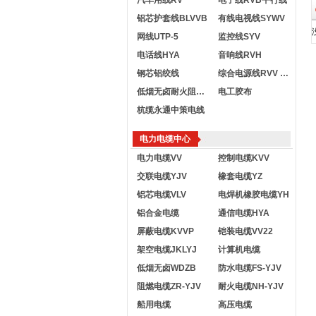
汽车用线RV
电子线RVB平行线
铝芯护套线BLVVB
有线电视线SYWV
网线UTP-5
监控线SYV
电话线HYA
音响线RVH
钢芯铝绞线
综合电源线RVV KVVR
低烟无卤耐火阻燃电线
电工胶布
杭缆永通中策电线
电力电缆中心
电力电缆VV
控制电缆KVV
交联电缆YJV
橡套电缆YZ
铝芯电缆VLV
电焊机橡胶电缆YH
铝合金电缆
通信电缆HYA
屏蔽电缆KVVP
铠装电缆VV22
架空电缆JKLYJ
计算机电缆
低烟无卤WDZB
防水电缆FS-YJV
阻燃电缆ZR-YJV
耐火电缆NH-YJV
船用电缆
高压电缆