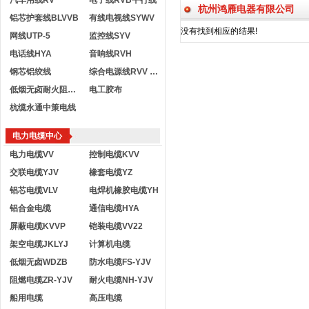
汽车用线RV
电子线RVB平行线
杭州鸿雁电器有限公司
铝芯护套线BLVVB
有线电视线SYWV
没有找到相应的结果!
网线UTP-5
监控线SYV
电话线HYA
音响线RVH
钢芯铝绞线
综合电源线RVV KVVR
低烟无卤耐火阻燃电线
电工胶布
杭缆永通中策电线
电力电缆中心
电力电缆VV
控制电缆KVV
交联电缆YJV
橡套电缆YZ
铝芯电缆VLV
电焊机橡胶电缆YH
铝合金电缆
通信电缆HYA
屏蔽电缆KVVP
铠装电缆VV22
架空电缆JKLYJ
计算机电缆
低烟无卤WDZB
防水电缆FS-YJV
阻燃电缆ZR-YJV
耐火电缆NH-YJV
船用电缆
高压电缆