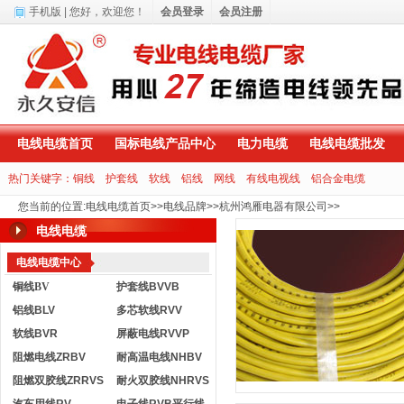
手机版
| 您好，
欢迎您！
会员登录
会员注册
电线电缆首页
国标电线产品中心
电力电缆
电线电缆批发
热门关键字：
铜线
护套线
软线
铝线
网线
有线电视线
铝合金电缆
您当前的位置
:
电线电缆首页
>>
电线品牌
>>
杭州鸿雁电器有限公司
>>
电线电缆
电线电缆中心
铜线BV
护套线BVVB
铝线BLV
多芯软线RVV
软线BVR
屏蔽电线RVVP
阻燃电线ZRBV
耐高温电线NHBV
阻燃双胶线ZRRVS
耐火双胶线NHRVS