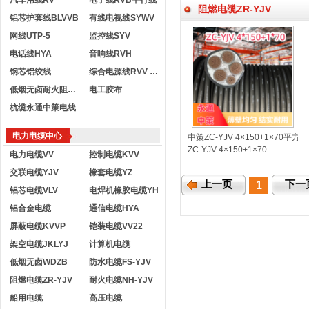
汽车用线RV
电子线RVB平行线
阻燃电缆ZR-YJV
铝芯护套线BLVVB
有线电视线SYWV
网线UTP-5
监控线SYV
电话线HYA
音响线RVH
钢芯铝绞线
综合电源线RVV KVVR
低烟无卤耐火阻燃电线
电工胶布
杭缆永通中策电线
电力电缆中心
中策ZC-YJV 4×150+1×70
ZC-YJV 4×150+1×70
电力电缆VV
控制电缆KVV
交联电缆YJV
橡套电缆YZ
上一页
下一
1
铝芯电缆VLV
电焊机橡胶电缆YH
铝合金电缆
通信电缆HYA
屏蔽电缆KVVP
铠装电缆VV22
架空电缆JKLYJ
计算机电缆
低烟无卤WDZB
防水电缆FS-YJV
阻燃电缆ZR-YJV
耐火电缆NH-YJV
船用电缆
高压电缆