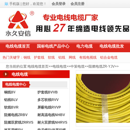
手机版
| 您好，
欢迎您！
会员登录
会员注册
电线电缆首页
国标电线产品中心
电力电缆
电线电缆批发
热门关键字：
铜线
护套线
软线
铝线
网线
有线电视线
铝合金电缆
您当前的位置
:
电线电缆首页
>>
电线电缆
>>
中策电缆
>>
阻燃电缆ZR-YJV
>>
电线电缆
电线电缆中心
铜线BV
护套线BVVB
铝线BLV
多芯软线RVV
软线BVR
屏蔽电线RVVP
阻燃电线ZRBV
耐高温电线NHBV
阻燃双胶线ZRRVS
耐火双胶线NHRVS